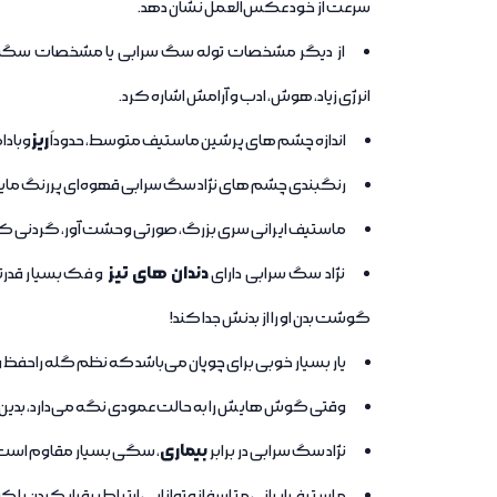
سرعت از خود عکس‌العمل نشان دهد.
از دیگر مشخصات توله سگ سرابی یا مشخصات سگ سرابی 
انرژی زیاد، هوش، ادب و آرامش اشاره کرد.
ریز
اندازه چشم های پرشین ماستیف متوسط، حدوداً
وباد
رنگبندی چشم های نژاد سگ سرابی قهوه‌ای پررنگ مایل ب
ماستیف ایرانی سری بزرگ، صورتی وحشت آور، گردنی کشید
دندان های تیز
نژاد سگ سرابی دارای
و فک بسیار قدرت
گوشت بدن او را از بدنش جدا کند!
یار بسیار خوبی برای چوپان می‌باشد که نظم گله راحفظ
وقتی گوش هایش را به حالت عمودی نگه می‌دارد، بدین
بیماری
نژاد سگ سرابی در برابر
، سگی بسیار مقاوم
است
ماستیف ایرانی متاسفانه توانایی ارتباط برقرار کردن با کود