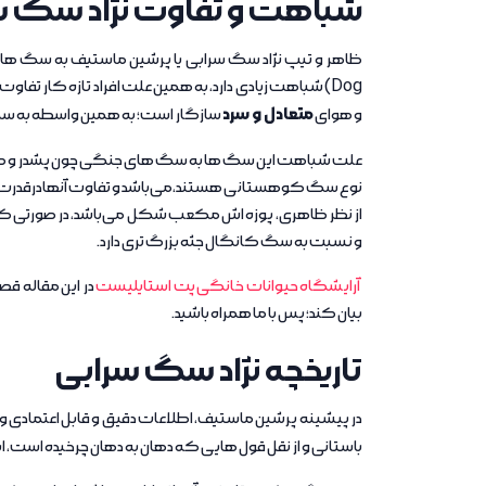
شباهت و تفاوت نژاد سگ سرا
ظاهر و تیپ نژاد سگ سرابی یا پرشین ماستیف به سگ ه
Dog
) شباهت زیادی دارد، به همین علت افراد تازه کار تفاو
متعادل و سرد
و هوای
سازگار است؛ به همین واسطه به س
علت شباهت این سگ ها به سگ های جنگی چون پشدر و ک
نوع سگ کوهستانی هستند،می‌باشد و تفاوت آنهادرقدرت بد
از نظر ظاهری، پوزه اش مکعب شکل می‌باشد، در صورتی ک
و نسبت به سگ کانگال جثه بزرگ تری دارد.
آرایشگاه حیوانات خانگی پت استایلیست
در این مقاله قصد
بیان کند؛ پس با ما همراه باشید.
تاریخچه نژاد سگ سرابی
در پیشینه پرشین ماستیف، اطلاعات دقیق و قابل اعتمادی وج
باستانی و از نقل قول هایی که دهان به دهان چرخیده است، ا