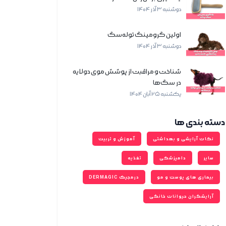
دوشنبه 3 آذر 1404
اولین گرومینگ توله‌سگ
دوشنبه 3 آذر 1404
شناخت و مراقبت از پوشش موی دولایه
در سگ‌ها
یکشنبه 25 آبان 1404
دسته بندی ‌ها
نکات آرایشی و بهداشتی
آموزش و تربیت
سایر
دامپزشکی
تغذیه
بیماری های پوست و مو
درمجیک DERMAGIC
آرایشگران حیوانات خانگی