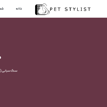
لطفا کمی صبر کنید...
خانه
شع
م
سگ سرابی (پر