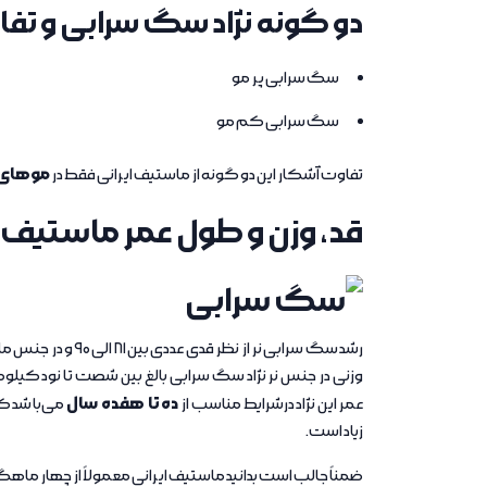
دو گونه نژاد سگ سرابی و تف
سگ سرابی پر مو
سگ سرابی کم مو
موهای 
تفاوت آشکار این دو گونه از ماستیف ایرانی فقط در
قد، وزن و طول عمر ماستیف ا
رشد سگ سرابی نر از
وزنی در جنس نر نژاد سگ سرابی بالغ بین شصت تا نود کیلو
ده تا هفده سال
عمر این نژاد درشرایط مناسب از
می
باشد که
زیاد است.
ضمناً جالب است بدانید ماستیف ایرانی معمولاً از چهار ماهگی