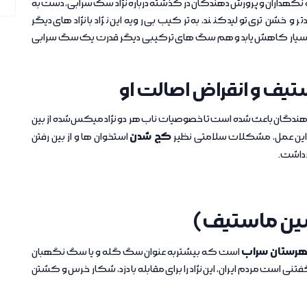
ه نگهداران و پرورش دهندگان در گذشته درباره نژاد سگ سرابی، دست به
و خشن تری تولید کنند، به ترکیب بی رویه این نژاد با نژادهای دیگر
ابی بسیار کاهش یابد و هم سگ های ترکیبی دیگر قدرت یک سگ سرابی
 و انقراض اصالت او
دگان باعث شده است تا خصوصیات ناب هر دو نژاد میکس‌شده از بین
کج شدن
ر، این عمل، مشکلات سلامتی نظیر
استخوان ها و از بین رفتن
 داشت.
شین ماستیف)
رستان سراب
است که بیشتربه عنوان سگ گله و یا سگ نگهبان
نی است مردم ایران، این نژاد را برای مقابله با دزد، شکار خرس و کشتن