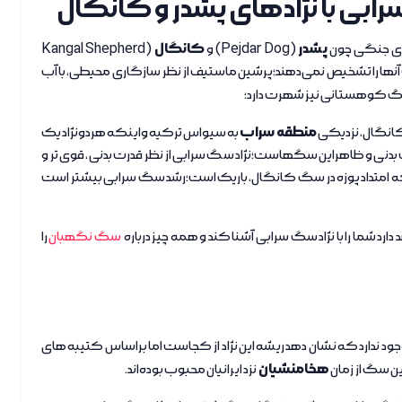
بی با نژادهای پشدر و کانگال
پشدر
کانگال
ای جنگی چون
(
Pejdar Dog
) و
(
Kangal Shepherd
ت آنها را تشخیص نمی‌دهند؛پرشین ماستیف از نظر سازگاری محیطی، با آب
گ کوهستانی نیز شهرت دارد؛
منطقه سراب
انگال، نزدیکی
به سیواس ترکیه واینکه هردونژاد یک
نی و ظاهراین سگهاست؛نژاد سگ سرابی از نظر قدرت بدنی، قوی تر و
ه امتداد پوزه در سگ کانگال، باریک است؛رشد سگ سرابی بیشتر است
 دارد شما را با نژاد سگ سرابی آشنا کند و همه چیز درباره
سگ نگهبان
را
ود ندارد که نشان دهد ریشه این نژاد از کجاست اما براساس کتیبه های
هخامنشیان
ین سگ از زمان
نزد ایرانیان محبوب بوده‌اند.