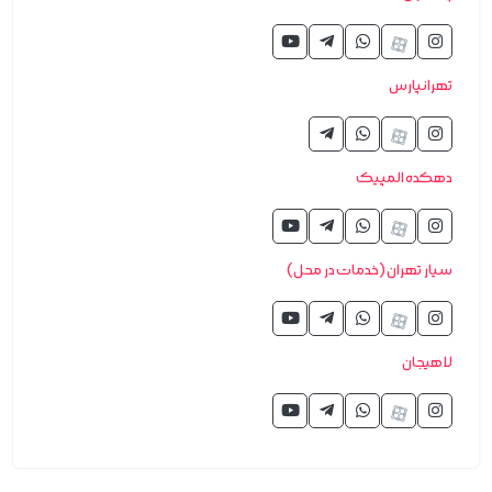
تهرانپارس
دهکده المپیک
سیار تهران (خدمات در محل)
لاهیجان