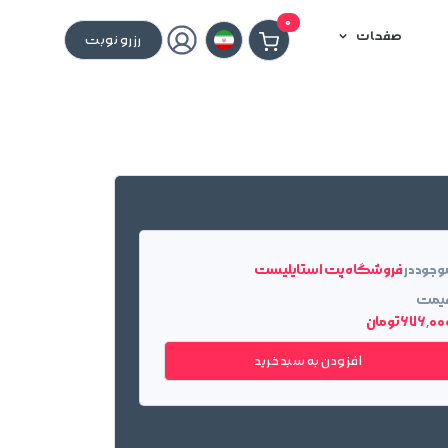
0
صفحات
رزرو نوبت
وجود در
فروشگاه پت استایلیست
یمت
676٬0 تومان
افزودن به سبد خرید