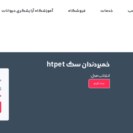
ب
خدمات
فروشگاه
آموزشگاه آرایشگری حیوانات
خمیردندان سگ htpet
انتخاب مدل:
م
100 گرم
ق
00