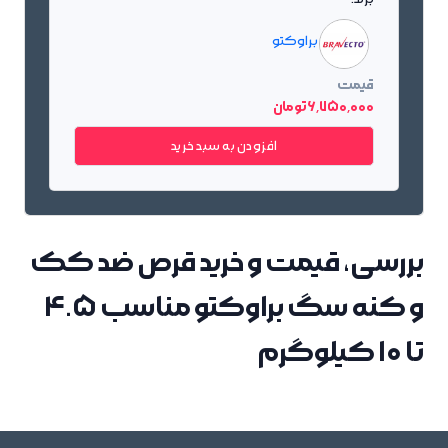
براوکتو
قیمت
6٬750٬000 تومان
افزودن به سبد خرید
بررسی، قیمت و خرید قرص ضد کک
و کنه سگ براوکتو مناسب 4.5
تا 10 کیلوگرم