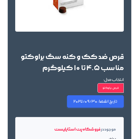
قرص ضد کک و کنه سگ براوکتو
مناسب 4.5 تا 10 کیلوگرم
انتخاب مدل:
قرص براوکتو
تاریخ انقضا:
2027/09/30
موجود در
فروشگاه پت استایلیست
برند: