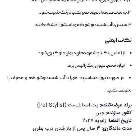
رنگ را روی موی خشک حیوان بمالید و با شانه پخش کنید.
به مدت حدود 10 دقیقه صبر کنید تا رنگ تثبیت شود.
سپس با آب شست‌وشو داده و با سشوار خشک کنید.
نکات ایمنی
از تماس رنگ با چشم و دهان حیوان جلوگیری شود.
اجازه ندهید حیوان رنگ را لیس بزند.
در صورت بروز حساسیت، فوراً با آب شست‌وشو داده و مصرف را
متوقف کنید.
برند عرضه‌کننده:
پت استایلیست (Pet Stylist)
کشور سازنده:
چین
تاریخ انقضا:
ژانویه 2027
مدت ماندگاری:
3 سال پس از باز شدن درب بطری