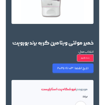
خمیر مولتی ویتامین گربه برند یوروپت
انتخاب مدل:
100 گرم
تاریخ انقضا:
2027/11/03
موجود در
فروشگاه پت استایلیست
برند: