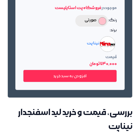
موجود در
فروشگاه پت استایلیست
رنگ:
صورتی
برند:
نینا پت
قیمت
740٬000 تومان
افزودن به سبد خرید
بررسی، قیمت و خرید لید اسفنجدار
نیناپت