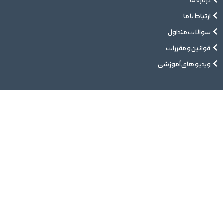
درباره ما
ارتباط با ما
سوالات متداول
قوانین و مقررات
ویدیو های آموزشی
خدمات
تیم ما
رزرو نوبت
مقالات
پت تگ
ورود
شعب پت استایلیست