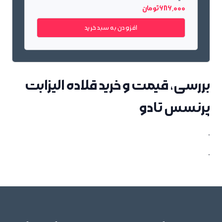
686٬000 تومان
افزودن به سبد خرید
بررسی، قیمت و خرید قلاده الیزابت
پرنسس تادو
.
.