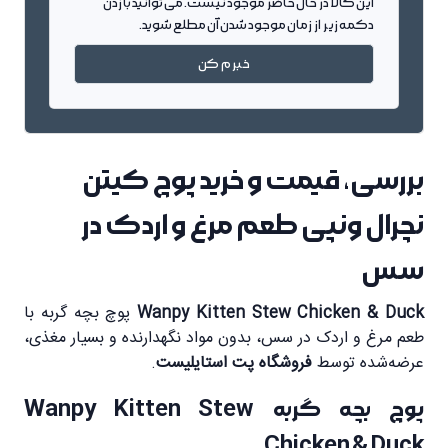
این کالا در حال حاضر موجود نیست. می توانید با زدن
دکمه زیر از زمان موجود شدن آن مطلع شوید.
خبرم کن
بررسی، قیمت و خرید پوچ کیتن
نچرال ونپی طعم مرغ و اردک در
سس
Wanpy Kitten Stew Chicken & Duck
پوچ بچه گربه با
طعم مرغ و اردک در سس، بدون مواد نگهدارنده و بسیار مغذی،
عرضه‌شده توسط
فروشگاه پت استایلیست
.
پوچ بچه گربه Wanpy Kitten Stew
Chicken & Duck