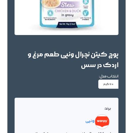
پوچ کیتن نچرال ونپی طعم مرغ و
اردک در سس
انتخاب مدل:
70 گرم
برند:
ونپی