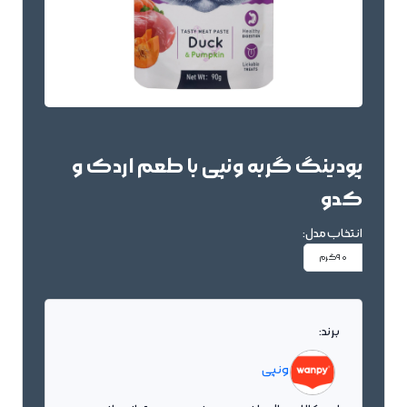
پودینگ گربه ونپی با طعم اردک و
کدو
انتخاب مدل:
90گرم
برند:
ونپی