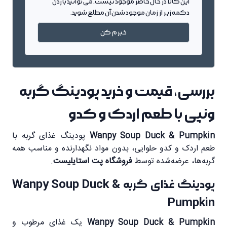
این کالا در حال حاضر موجود نیست. می توانید با زدن
دکمه زیر از زمان موجود شدن آن مطلع شوید.
خبرم کن
بررسی، قیمت و خرید پودینگ گربه
ونپی با طعم اردک و کدو
Wanpy Soup Duck & Pumpkin
پودینگ غذای گربه با
طعم اردک و کدو حلوایی، بدون مواد نگهدارنده و مناسب همه
گربه‌ها، عرضه‌شده توسط
فروشگاه پت استایلیست
.
پودینگ غذای گربه Wanpy Soup Duck &
Pumpkin
Wanpy Soup Duck & Pumpkin
یک غذای مرطوب و