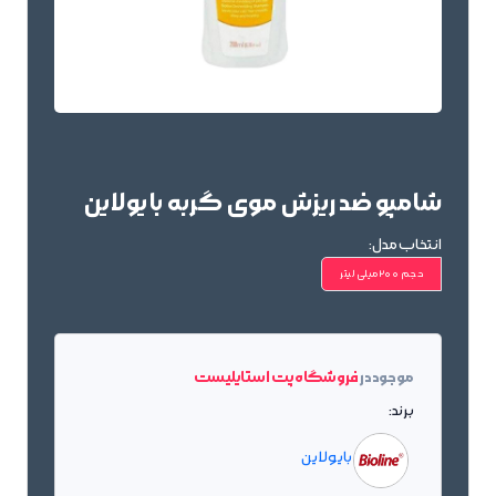
شامپو ضد ریزش موی گربه بایولاین
انتخاب مدل:
حجم 200میلی لیتر
موجود در
فروشگاه پت استایلیست
برند:
بایولاین