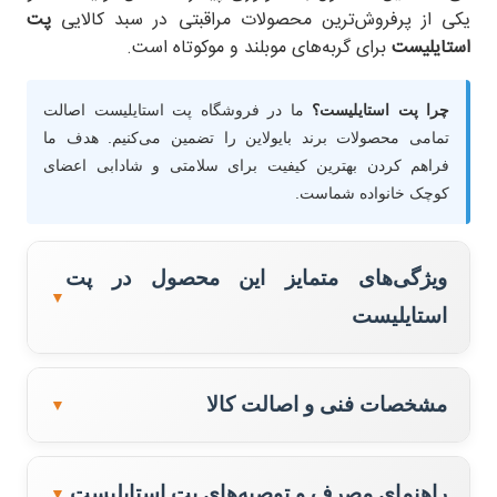
یکی از پرفروش‌ترین محصولات مراقبتی در سبد کالایی
پت
استایلیست
برای گربه‌های موبلند و موکوتاه است.
چرا پت استایلیست؟
ما در فروشگاه پت استایلیست اصالت
تمامی محصولات برند بایولاین را تضمین می‌کنیم. هدف ما
فراهم کردن بهترین کیفیت برای سلامتی و شادابی اعضای
کوچک خانواده شماست.
ویژگی‌های متمایز این محصول در پت
▼
استایلیست
کاهش شدید ریزش مو:
فرمول اختصاصی برای
مدیریت ریزش‌های فصلی.
مشخصات فنی و اصالت کالا
▼
تکنولوژی آلمانی:
تضمین سلامت پوست و لطافت
موها.
نام محصول
شامپو Deshedding بایولاین
راهنمای مصرف و توصیه‌های پت استایلیست
ترکیبات طبیعی:
حاوی عصاره‌های گیاهی
▼