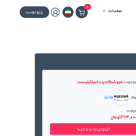
0
صفحات
رزرو نوبت
وجود در
فروشگاه پت استایلیست
ند:
ماتیار
یمت
264٬0 تومان
افزودن به سبد خرید