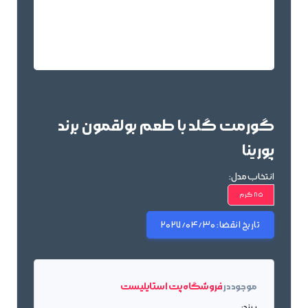
گورمت گلد با طعم بولقمون برند
پورینا
انتخاب مدل:
85 گرم
تاریخ انقضا:
2027/04/30
موجود در
فروشگاه پت استایلیست
برند: