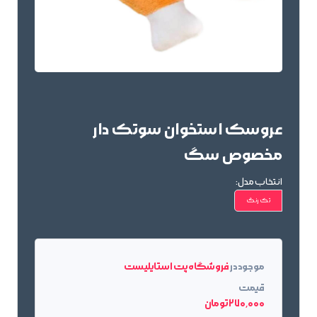
عروسک استخوان سوتک دار
مخصوص سگ
انتخاب مدل:
تک رنگ
موجود در
فروشگاه پت استایلیست
قیمت
270٬000 تومان