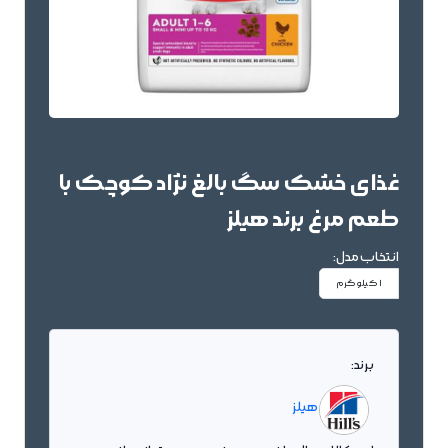
غذای خشک سگ بالغ نژاد کوچک با
طعم مرغ برند هیلز
انتخاب مدل:
1 کیلو گرم
برند:
هیلز