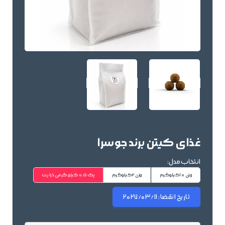
غذای کیتن برند جوسرا
انتخاب مدل:
وزن 10کیلوگرم
وزن 2کیلوگرم
پک 0.5 کیلو گرمی دُرا پت
تاریخ انقضا:
2027/03/11