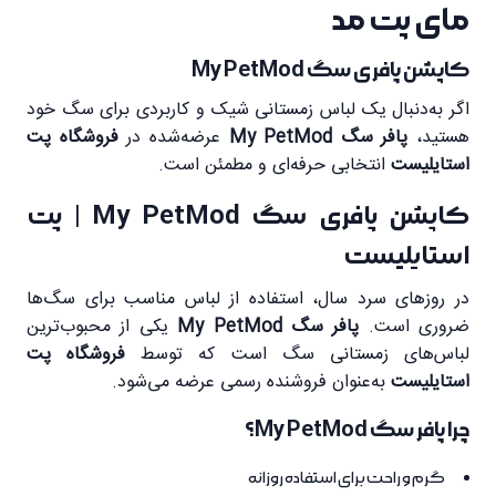
مای پت مد
کاپشن پافری سگ My PetMod
اگر به‌دنبال یک لباس زمستانی شیک و کاربردی برای سگ خود
هستید،
پافر سگ My PetMod
عرضه‌شده در
فروشگاه پت
استایلیست
انتخابی حرفه‌ای و مطمئن است.
کاپشن پافری سگ My PetMod | پت
استایلیست
در روزهای سرد سال، استفاده از لباس مناسب برای سگ‌ها
ضروری است.
پافر سگ My PetMod
یکی از محبوب‌ترین
لباس‌های زمستانی سگ است که توسط
فروشگاه پت
استایلیست
به‌عنوان فروشنده رسمی عرضه می‌شود.
چرا پافر سگ My PetMod؟
گرم و راحت برای استفاده روزانه