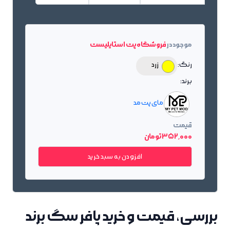
موجود در
فروشگاه پت استایلیست
رنگ:
زرد
برند:
مای پت مد
قیمت
352٬000 تومان
افزودن به سبد خرید
بررسی، قیمت و خرید پافر سگ برند