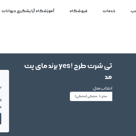
ب
خدمات
فروشگاه
آموزشگاه آرایشگری حیوانات
تی شرت طرح !yes برند مای پت
مد
بر
انتخاب مدل:
سایز L - مشکی
(مشکی)
ا
د