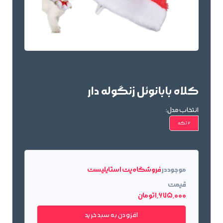
کلاه بابانوئل زنگوله دار
انتخاب مدل:
2 تکه
موجود در
فروشگاه پت استایلیست
قیمت
1٬675٬000 تومان
افزودن به سبد خرید