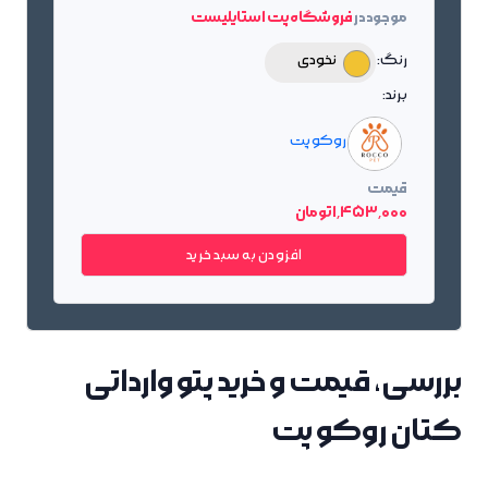
موجود در
فروشگاه پت استایلیست
رنگ:
نخودی
برند:
روکو پت
قیمت
1٬453٬000 تومان
افزودن به سبد خرید
بررسی، قیمت و خرید پتو وارداتی
کتان روکو پت
.