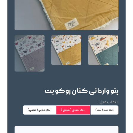
پتو وارداتی کتان روکو پت
انتخاب مدل:
رنگ سبز
(سبز)
رنگ نخودی
(نخودی)
رنگ صورتی
(صورتی)