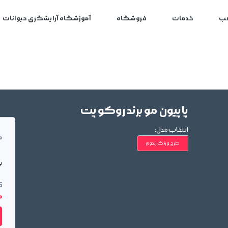
ب
خدمات
فروشگاه
آموزشگاه آرایشگری حیوانات
پاپیون مو برند روکو پت
انتخاب مدل:
م
طرح و رنگ رندوم
بر
ق
00