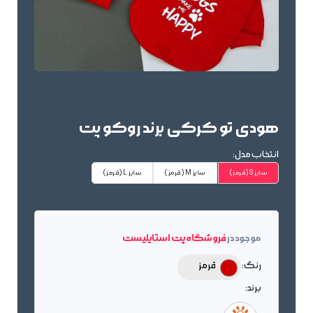
هودی تو کرکی برند روکو پت
انتخاب مدل:
سایز S
(قرمز)
سایز M
(قرمز)
سایز L
(قرمز)
موجود در
فروشگاه پت استایلیست
رنگ:
قرمز
برند: