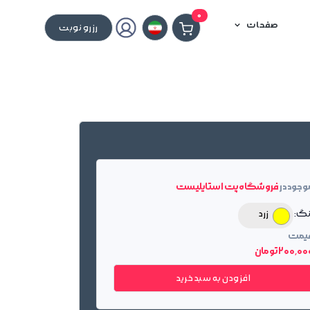
0
صفحات
رزرو نوبت
وجود در
فروشگاه پت استایلیست
نگ:
زرد
یمت
200٬0 تومان
افزودن به سبد خرید