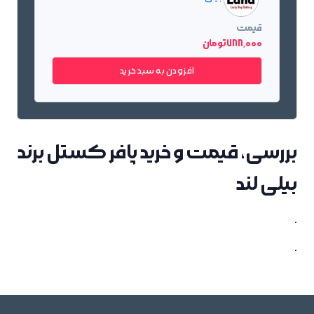
قیمت
788٬000 تومان
افزودن به سبد خرید
بررسی، قیمت و خرید پافر کستل برند
بیلی لند
.
.