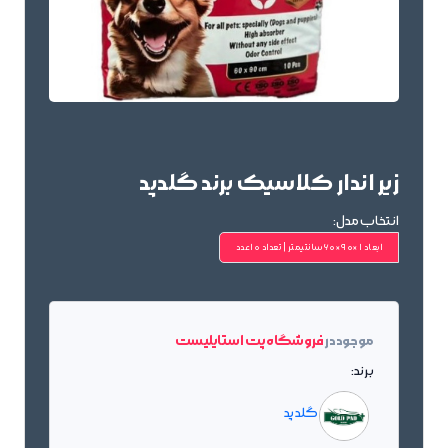
زیر اندار کلاسیک برند گلدپد
انتخاب مدل:
ابعاد 1×90×60سانتیمتر | تعداد 10عدد
موجود در
فروشگاه پت استایلیست
برند:
گلد پد