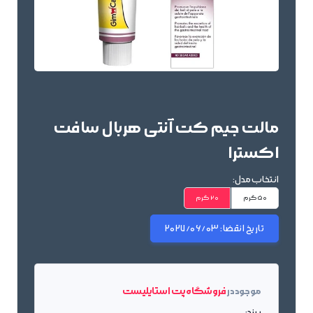
مالت جیم کت آنتی هربال سافت
اکسترا
انتخاب مدل:
50 گرم
20 گرم
تاریخ انقضا:
2027/06/03
موجود در
فروشگاه پت استایلیست
برند: