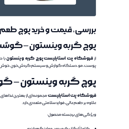
بررسی، قیمت و خرید پوچ طع
پوچ گربه وینستون – گوشت گوس
فروشگاه پت استایلیست
پوچ گربه وینستون
از
با ط
پوست، مو، دستگاه گوارش و سیستم گردش خون. خوش خ
پوچ گربه وینستون – گوشت 
فروشگاه پت استایلیست
مجموعه‌ای از بهترین غذاهای گر
علاوه بر طعم عالی، فواید سلامتی متعددی دارد.
ویژگی‌های برجسته محصول:
کاملاً ارگانیک و بدون مواد نگهدارنده