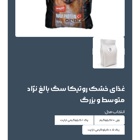
غذای خشک روتیکا سگ بالغ نژاد
متوسط و بزرگ
انتخاب مدل:
وزن 10کیلوگرم
پک 1 کیلوگرمی دُراپت
پک 0.5 کیلوگرمی دُراپت