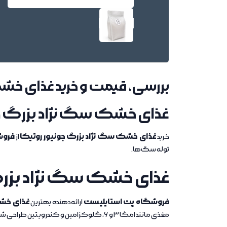
بررسی، قیمت و خرید غذای خش
غذای خشک سگ نژاد بزرگ جو
غذای خشک سگ نژاد بزرگ جونیور روتیکا
فروش
خرید
از
توله سگ‌ها.
غذای خشک سگ نژاد بزرگ
فروشگاه پت استایلیست
غذای خشک
ارائه‌دهنده بهترین
مغذی مانند امگا 3 و 6، گلوکزامین و کندرویتین طراحی شده تا رشد سالم و سلامت مفاصل و پوست سگ شما را تضمین کند.