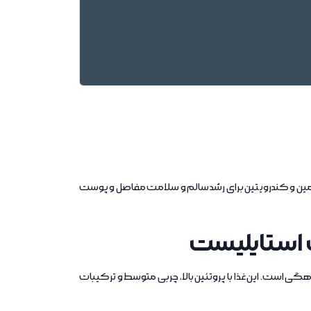
بالا، چربی متوسط، امگا 3 و 6، گلوکزامین و کندرویتین برای رشد سالم و سلامت مفاصل و پوست
 استایلیست
توله سگ‌های نژاد بزرگ بین 2 تا 12 ماهگی است. این غذا با پروتئین بالا، چربی متوسط و ترکیبات