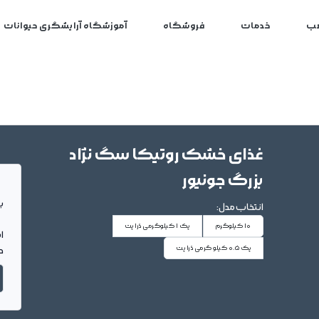
ب
خدمات
فروشگاه
آموزشگاه آرایشگری حیوانات
غذای خشک روتیکا سگ نژاد
بزرگ جونیور
بر
انتخاب مدل:
10 کیلوگرم
پک 1 کیلوگرمی دُرا پت
ا
پک 0.5 کیلو گرمی دُرا پت
د