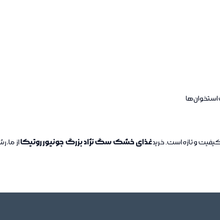
استخوان‌ها
غذای خشک سگ نژاد بزرگ جونیور روتیکا
کیفیت و تازه است. خرید
از ما، 