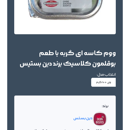
ووم کاسه ای گربه با طعم
بوقلمون کلاسیک برند دین بستیس
انتخاب مدل:
وزن 100گرم
برند:
دین بستس