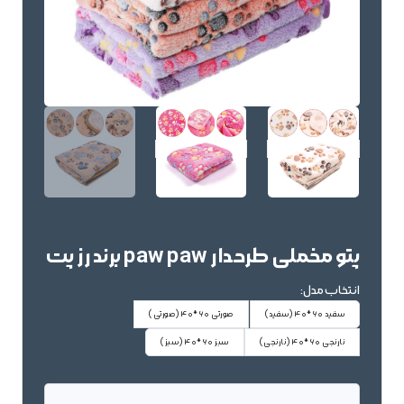
پتو مخملی طرحدار paw paw برند رز پت
انتخاب مدل:
سفید 60*40
(سفید)
صورتی 60*40
(صورتی)
نارنجی 60*40
(نارنجی)
سبز 60*40
(سبز)