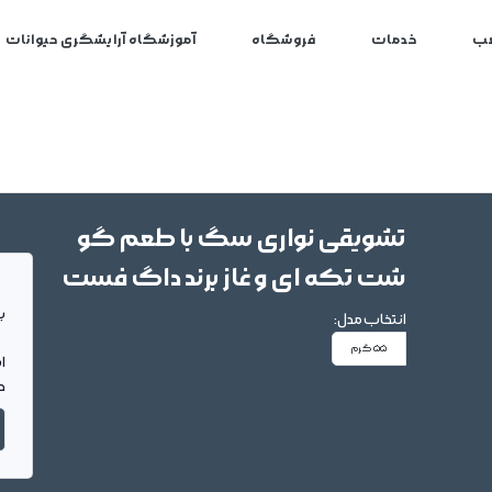
ب
خدمات
فروشگاه
آموزشگاه آرایشگری حیوانات
تشویقی نواری سگ با طعم گو
شت تکه ای و غاز برند داگ فست
بر
انتخاب مدل:
55 گرم
ا
د