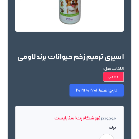
اسپری ترمیم زخم حیوانات برند لاومی
انتخاب مدل:
120 میل
تاریخ انقضا:
2028/02/01
موجود در
فروشگاه پت استایلیست
برند: