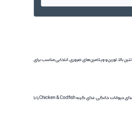
ن بالا، تورین و ویتامین‌های ضروری، انتخابی مناسب برای
به عنوان فروشنده تخصصی غذای حیوانات خانگی، غذای گربه Chicken & Codfish را با