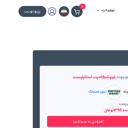
0
صفحات
رزرو نوبت
وجود در
فروشگاه پت استایلیست
ند:
نیچر مجیک
یمت
498٬0 تومان
افزودن به سبد خرید