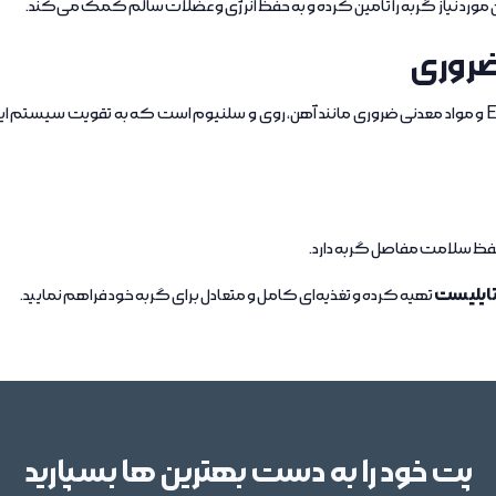
 مورد نیاز گربه را تامین کرده و به حفظ انرژی و عضلات سالم کمک می‌کند.
 ضروری
این غذا حاوی تورین، ویتامین‌های گروه B، ویتامین A، D3 و E و مواد معدنی ضروری مانند آهن، روی و سلنی
حفظ سلامت مفاصل گربه دارد.
ایلیست
تهیه کرده و تغذیه‌ای کامل و متعادل برای گربه خود فراهم نمایید.
پت خود را به دست بهترین ها بسپارید