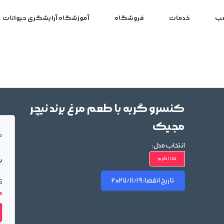
ب
خدمات
فروشگاه
آموزشگاه آرایشگری حیوانات
کنسرو گربه با طعم مرغ برند نیچر
مجیک
م
انتخاب مدل:
بر
175 گرم
تاریخ انقضا:
2027/11/19
ق
00