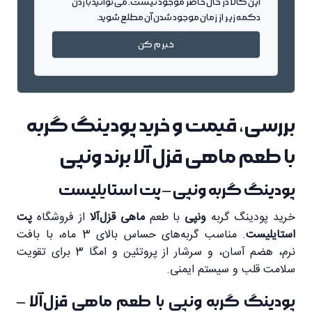
این کالا در حال حاضر موجود نیست. می توانید با زدن
دکمه زیر از زمان موجود شدن آن مطلع شوید.
خبرم کن
بررسی، قیمت و خرید پودینگ گربه
با طعم ماهی قزل آلا برند ونپی
پودینگ گربه ونپی – پت استایلیست
خرید پودینگ گربه
ونپی
با طعم
ماهی قزل‌آلا
از فروشگاه
پت
استایلیست
. مناسب گربه‌های حساس بالای 3 ماه، با بافت
نرم، هضم آسان، و سرشار از پروتئین و امگا 3 برای تقویت
سلامت قلب و سیستم ایمنی.
پودینگ گربه ونپی با طعم ماهی قزل‌آلا –