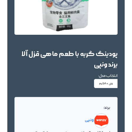
پودینگ گربه با طعم ماهی قزل آلا
برند ونپی
انتخاب مدل:
وزن 90گرم
برند:
ونپی