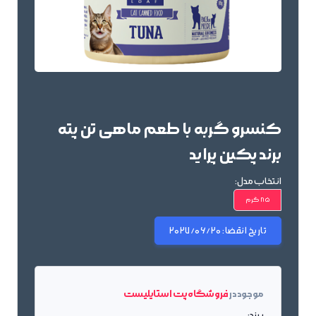
کنسرو گربه با طعم ماهی تن پته
برند پکین پراید
انتخاب مدل:
85 گرم
تاریخ انقضا:
2027/06/20
موجود در
فروشگاه پت استایلیست
برند: