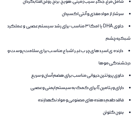
شامل مرغ، جگر، سیب زمینی، هویج، برنج، روغن آفتابگردان
سرشار از مواد مغذی و آنتی اکسیدان
حاوی DHA یا امگا 3 مناسب برای رشد سیستم عصبی و عملکرد
شبکیه چشم
دارنده ی اسید های چرب غیر اشباع مناسب برای سلامت پوست و
درخشندگی موها
حاوی پروتئین حیوانی مناسب برای هضم آسان و سریع
دارای ویتامین E برای کمک به سیستم ایمنی و عصبی
فاقد طعم دهنده های مصنوعی و مواد نگهدارنده
بدون گلوتن