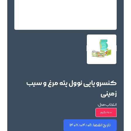
کنسرو پاپی نوول پته مرغ و سیب
زمینی
انتخاب مدل:
200 گرم
تاریخ انقضا:
1406/04/08