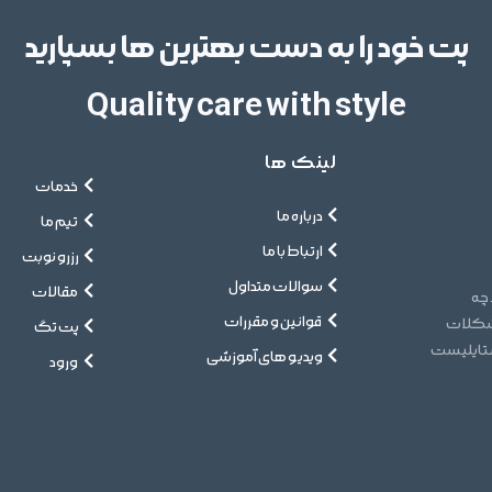
پت خود را به دست بهترین ها بسپارید
Quality care with style
لینک ها
خدمات
درباره ما
تیم ما
ارتباط با ما
رزرو نوبت
سوالات متداول
مقالات
 چه
قوانین و مقررات
مشکلات
پت تگ
ستایلیست
ویدیو های آموزشی
ورود