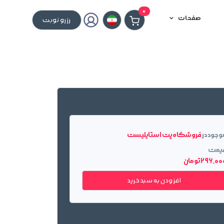
0
صفحات
رزرو نوبت
وجود در
فروشگاه پت استایلیست
یمت
296٬0 تومان
افزودن به سبد خرید