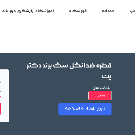
ب
خدمات
فروشگاه
آموزشگاه آرایشگری حیوانات
قطره ضد انگل سگ برند دکتر
پت
م
انتخاب مدل:
ق
5 میلی لیتر
00
تاریخ انقضا:
2028/09/17