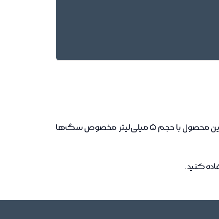
قطره ضد کک و کنه دکتر پت یک راهکار موثر و سریع برای دفع کک، کنه و حشرات مزاحم از بدن سگ‌هاست. این محصول با حجم 5 میلی‌لیتر مخصوص سگ‌ها
اده کنید .