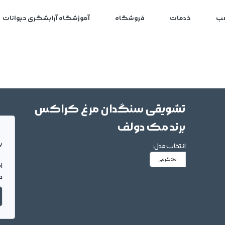
ب
خدمات
فروشگاه
آموزشگاه آرایشگری حیوانات
تشویقی سنگدان مرغ کراکس
برند مک دولف
بر
انتخاب مدل:
50گرمی
ا
د