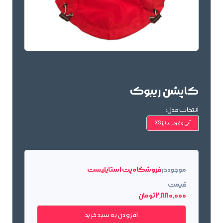
کاپشن ریبوک
انتخاب مدل:
آبی و قرمز سایز XS
موجود در
فروشگاه پت استایلیست
قیمت
2٬880٬000 تومان
افزودن به سبد خرید