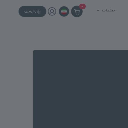
0
صفحات
رزرو نوبت
وجود در
فروشگاه پت استایلیست
ند:
سنسو
یمت
211٬0 تومان
افزودن به سبد خرید