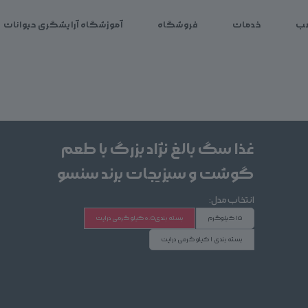
ب
خدمات
فروشگاه
آموزشگاه آرایشگری حیوانات
غذا سگ بالغ نژاد بزرگ با طعم
گوشت و سبزیجات برند سنسو
م
انتخاب مدل:
بر
15 کیلوگرم
بسته بندی0.5کیلو گرمی دراپت
بسته بندی 1 کیلو گرمی دراپت
ق
00
تاریخ انقضا:
1406/01/11