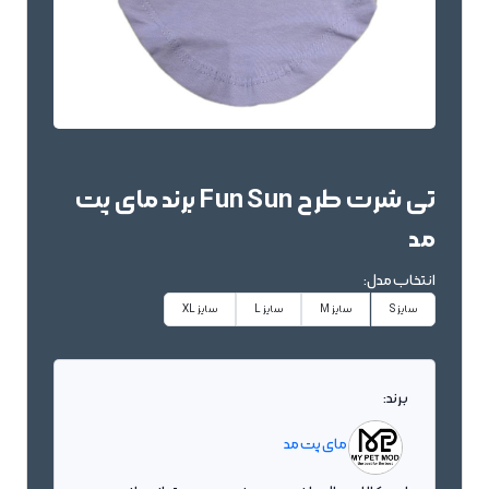
تی شرت طرح Fun Sun برند مای پت
مد
انتخاب مدل:
سایز S
سایز M
سایز L
سایز XL
برند:
مای پت مد