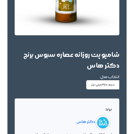
شامپو پت روزانه عصاره سبوس برنج
دکتر هاس
انتخاب مدل:
حجم 350میلی لیتر
برند:
دکتر هاس