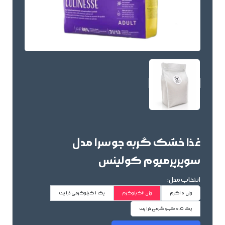
غذا خشک گربه جوسرا مدل
سوپرپرمیوم کولینس
انتخاب مدل:
وزن 10گرم
وزن 2کیلوگرم
پک 1 کیلوگرمی دُرا پت
پک 0.5 کیلو گرمی دُرا پت