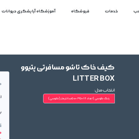
ب
خدمات
فروشگاه
آموزشگاه آرایشگری حیوانات
کیف خاک تاشو مسافرتی پتیوو
LITTER BOX
م
انتخاب مدل:
ر
رنگ طوسی | ابعاد 18×35×50سانتیمتر
(طوسی)
بر
ق
00