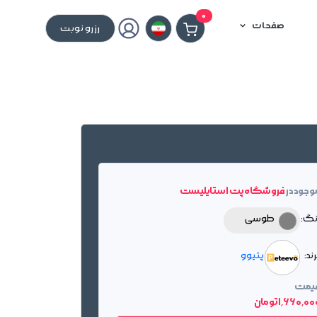
0
صفحات
رزرو نوبت
وجود در
فروشگاه پت استایلیست
نگ:
طوسی
ند:
پتیوو
یمت
1٬660٬0 تومان