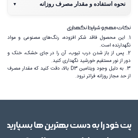
ویژگی
توضیحات
نحوه استفاده و مقدار مصرف روزانه
▼
به دلیل طعم بسیار لذیذ، می‌توانید خمیر را به روش‌های
برند
جیم‌کت (GimCat) - سری Expert Line
زیر به بچه گربه بدهید:
‌نکات مهم و شرایط نگهداری
1. این محصول فاقد شکر افزوده، رنگ‌های مصنوعی و مواد
مناسب برای
بچه گربه‌های بالای 6 هفته (Kitten)
نگهدارنده است.
مقدار مجاز
روش پیشنهادی
2. پس از باز شدن درب تیوب، آن را در جای خشک، خنک و
ترکیبات شاخص
کلسیم، تائورین، امگا 3 و 12 نوع ویتامین
دور از نور مستقیم خورشید نگهداری کنید.
6 سانتی‌متر
مستقیماً از تیوب، یا روی انگشت و یا مخلوط
3. به دلیل وجود ویتامین D3 بالا، دقت کنید که مقدار مصرف
از حد مجاز روزانه فراتر نرود.
وزن
50 گرم
در روز
با غذای اصلی.
* نکته: 6 سانتی‌متر معادل تقریبی 3 گرم از خمیر است.
سرو کردن خمیر در دمای اتاق توصیه می‌شود.
پت خود را به دست بهترین ها بسپارید