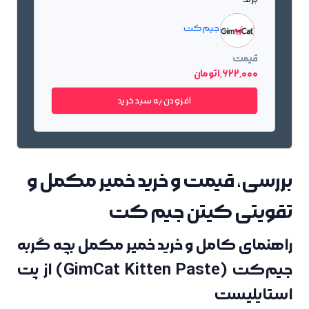
جیم کت
قیمت
1٬622٬000 تومان
افزودن به سبد خرید
بررسی، قیمت و خرید خمیر مکمل و
تقویتی کیتن جیم کت
راهنمای کامل و خرید خمیر مکمل بچه گربه
جیم‌کت (GimCat Kitten Paste) از پت
استایلیست