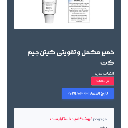
خمیر مکمل و تقویتی کیتن جیم
کت
انتخاب مدل:
وزن 50گرم
تاریخ انقضا:
2027/03/31
موجود در
فروشگاه پت استایلیست
برند: