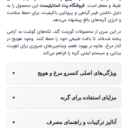
غلیظ و معطر است.
فروشگاه پت استایلیست
این محصول را به
دلیل داشتن فیبر گیاهی و پروتئین باکیفیت، برای حفظ سلامت
و انرژی گربه‌های بالغ پیشنهاد می‌دهد.
در این سری از محصولات گورمت گلد، تکه‌های گوشت به آرامی
پخته شده‌اند تا بافت طبیعی خود را حفظ کنند. وجود هویج در
کنار مرغ، علاوه بر بهبود طعم، ویتامین‌های ضروری برای تقویت
بینایی و سیستم ایمنی گربه را فراهم می‌کند.
ویژگی‌های اصلی کنسرو مرغ و هویج
▼
حاوی تکه‌های واقعی و جویدنی مرغ
مزایای استفاده برای گربه
▼
غنی شده با هویج تازه به عنوان منبع فیبر و بتاکاروتن
بافت تکه‌ای در سس (Chunks in Gravy)
سلامت گوارش:
فیبر موجود در هویج به هضم بهتر غذا
آنالیز ترکیبات و راهنمای مصرف
▼
تامین‌کننده تمامی نیازهای تغذیه‌ای گربه‌های بالغ
و دفع آسان‌تر کمک می‌کند.