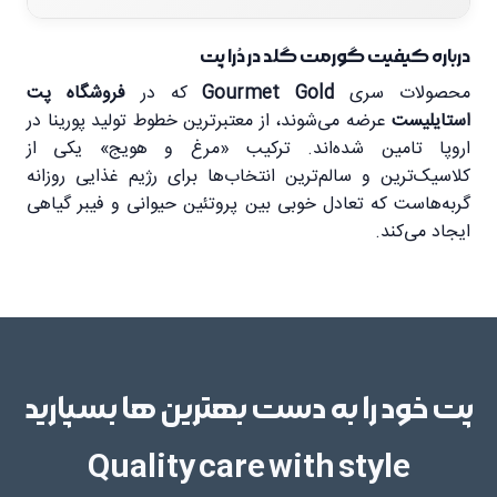
بدون مواد رنگی و نگهدارنده مصنوعی
تقویت عضلات:
پروتئین مرغ باکیفیت برای حفظ توده
درباره کیفیت گورمت گلد در دُرا پت
ماده مغذی
مقدار درصد
عضلانی ضروری است.
محصولات سری
Gourmet Gold
که در
فروشگاه پت
استایلیست
عرضه می‌شوند، از معتبرترین خطوط تولید پورینا در
تنوع در بافت:
مناسب برای گربه‌هایی که بافت پاته را
پروتئین خام
10.0%
اروپا تامین شده‌اند. ترکیب «مرغ و هویج» یکی از
دوست ندارند و تمایل به جویدن دارند.
کلاسیک‌ترین و سالم‌ترین انتخاب‌ها برای رژیم غذایی روزانه
چربی خام
3.0%
گربه‌هاست که تعادل خوبی بین پروتئین حیوانی و فیبر گیاهی
بسیار اشتهاآور:
سس معطر این کنسرو حتی گربه‌های
ایجاد می‌کند.
سخت‌گیر را به غذا خوردن ترغیب می‌کند.
خاکستر خام
2.0%
فیبر خام
0.5%
پت خود را به دست بهترین ها بسپارید
رطوبت
81.5%
میزان مصرف:
Quality care with style
برای گربه بالغ با فعالیت نرمال، روزانه 3
قوطی 85 گرمی در دو وعده توصیه می‌شود. همیشه آب