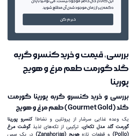
این کالا در حال حاضر موجود نیست. می توانید با زدن
دکمه زیر از زمان موجود شدن آن مطلع شوید.
خبرم کن
بررسی، قیمت و خرید کنسرو گربه
گلد گورمت طعم مرغ و هویج
پورینا
بررسی و خرید کنسرو گربه پورینا گورمت
گلد (Gourmet Gold) طعم مرغ و هویج
یک وعده غذایی سرشار از پروتئین و نشاط!
کنسرو پورینا
گورمت گلد مدل تکه‌ای
، ترکیبی از تکه‌های لذیذ
گوشت مرغ
(Pollo)
و قطعات تازه
هویج (Zanahorias)
در یک سس