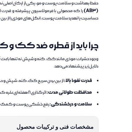
حفظ بهداشت و سلامت پوست و مو، یکی از ارکان اصلی نگ
(AB3)
را که محصولی با فرمولاسیون پیشرفته و قدرت اثر
حساسیت یا تهدید سلامت پوست، انگل‌های موذی را از بین م
چرا باید از قطره ضد کک و کنه AB3 استفاده ک
وجود حشرات موذی مانند کک، کنه و شپش نه تنها باعث آ
دلایل زیر پیشنهاد می‌دهد:
قدرت نفوذ بالا:
از بین بردن سریع کک، کنه، شپش و حت
محافظت طولانی مدت:
اثرگذاری 8 هفته‌ای علیه کک و 4 هفته‌ای علیه کنه‌ها.
سلامت و درخشندگی:
رفع خشکی پوست و کمک به
مشخصات فنی و ترکیبات محصول