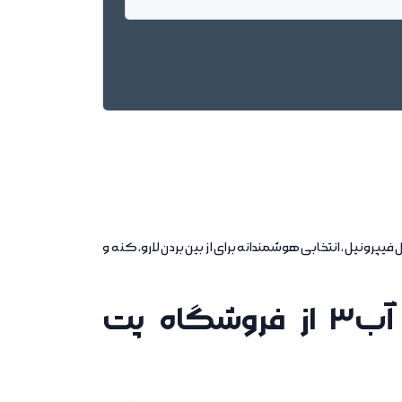
 فیپرونیل، انتخابی هوشمندانه برای از بین بردن لارو، کنه و
راهنمای کامل و خرید قطره ضد کک و کنه سگ آب3 از فروشگاه پت