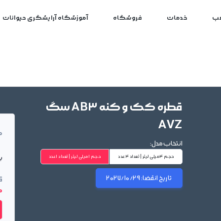
ب
خدمات
فروشگاه
آموزشگاه آرایشگری حیوانات
قطره کک و کنه AB3 سگ
AVZ
م
انتخاب مدل:
بر
حجم 4میلی لیتر | تعداد 4عدد
حجم 1میلی لیتر | تعداد 1عدد
تاریخ انقضا:
2027/10/29
ق
00