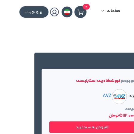
0
صفحات
رزرو نوبت
وجود در
فروشگاه پت استایلیست
ند:
AVZ
یمت
572٬0 تومان
افزودن به سبد خرید