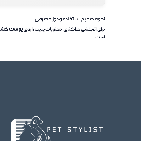
‌نحوه صحیح استفاده و دوز مصرفی
ماده فعال/کمکی
مقدا
پوست خش
برای اثربخشی حداکثری، محتویات پیپت را روی
است.
فیپرونیل
دی‌فلوبنزورون
پلی‌اتیلن گلیکول 400