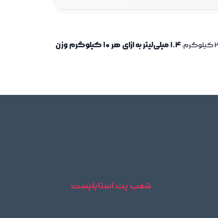
1.4 میلی‌لیتر به ازای هر 10 کیلوگرم وزن
دکننده اصلی سیستم عصبی انگل
یری از رشد لارو و تخم حشرات
حلال و حامل مواد موثره
شعب پت استایلیست