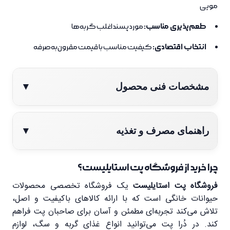
مویی
طعم‌پذیری مناسب:
مورد پسند اغلب گربه‌ها
انتخاب اقتصادی:
کیفیت مناسب با قیمت مقرون‌به‌صرفه
مشخصات فنی محصول
▼
ویژگی
توضیحات
راهنمای مصرف و تغذیه
▼
نام محصول
غذای خشک گربه دیلی پلاس
چرا خرید از فروشگاه پت استایلیست؟
مرحله
راهنمای مصرف
فروشگاه پت استایلیست
یک فروشگاه تخصصی محصولات
برند
مفید (Mofid)
حیوانات خانگی است که با ارائه کالاهای باکیفیت و اصل،
1
مقدار غذا را متناسب با وزن و سن گربه تعیین کنید.
تلاش می‌کند تجربه‌ای مطمئن و آسان برای صاحبان پت فراهم
نوع غذا
غذای خشک گربه
کند. در دُرا پت می‌توانید انواع غذای گربه و سگ، لوازم