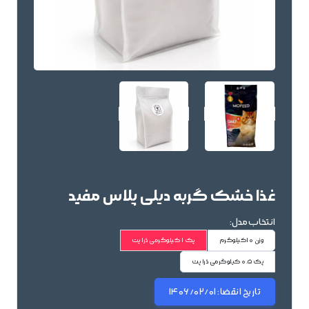
غذا خشک گربه دیلی پلاس مفید
انتخاب مدل:
وزن 10کیلوگرم
پک 1 کیلوگرمی دُرا پت
پک 0.5 کیلوگرمی دُرا پت
تاریخ انقضا:
1406/02/01